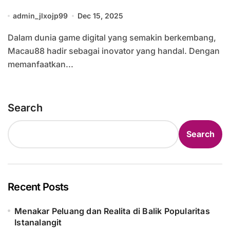
admin_jlxojp99
Dec 15, 2025
Dalam dunia game digital yang semakin berkembang,
Macau88 hadir sebagai inovator yang handal. Dengan
memanfaatkan...
Search
Search
Recent Posts
Menakar Peluang dan Realita di Balik Popularitas
Istanalangit