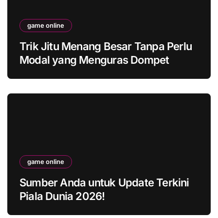
game online
Trik Jitu Menang Besar Tanpa Perlu
Modal yang Menguras Dompet
game online
Sumber Anda untuk Update Terkini
Piala Dunia 2026!