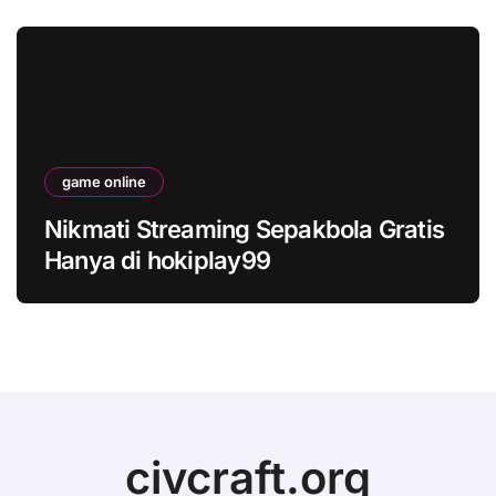
game online
Nikmati Streaming Sepakbola Gratis
Hanya di hokiplay99
civcraft.org