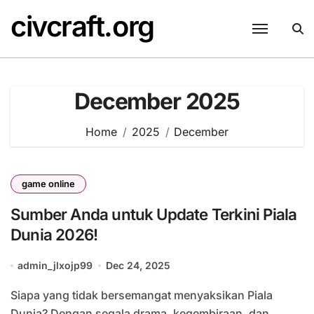
Skip
civcraft.org
to
content
December 2025
Home
2025
December
game online
Sumber Anda untuk Update Terkini Piala
Dunia 2026!
admin_jlxojp99
Dec 24, 2025
Siapa yang tidak bersemangat menyaksikan Piala
Dunia? Dengan segala drama, kegembiraan, dan