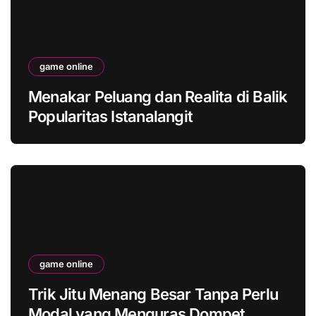
game online
Menakar Peluang dan Realita di Balik
Popularitas Istanalangit
game online
Trik Jitu Menang Besar Tanpa Perlu
Modal yang Menguras Dompet